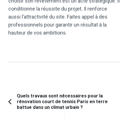
choisir son revêtement est un acte stratégique. Il
conditionne la réussite du projet. Il renforce
aussi l’attractivité du site. Faites appel à des
professionnels pour garantir un résultat à la
hauteur de vos ambitions.
Navigation
Quels travaux sont nécessaires pour la
rénovation court de tennis Paris en terre
d'article
Article
battue dans un climat urbain ?
précédent :