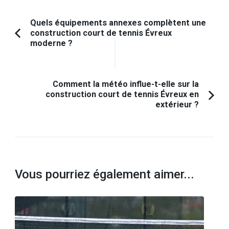
Navigation
Quels équipements annexes complètent une
construction court de tennis Évreux
d'article
Article
moderne ?
précédent :
Comment la météo influe-t-elle sur la
construction court de tennis Évreux en
extérieur ?
Vous pourriez également aimer...