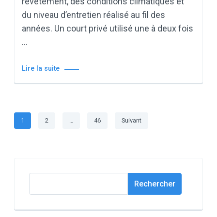
revêtement, des conditions climatiques et
du niveau d’entretien réalisé au fil des
années. Un court privé utilisé une à deux fois
…
Lire la suite
Pagination
Page
Page
Page
1
2
…
46
Suivant
des
publications
Rechercher
Rechercher