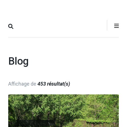
Aller
au
contenu
(Pressez
Entrée)
Blog
Affichage de
453 résultat(s)